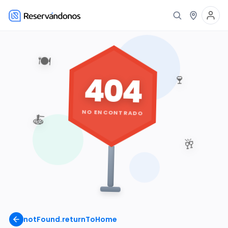
🍽️
404
🍷
NO ENCONTRADO
🍝
🥂
notFound.returnToHome