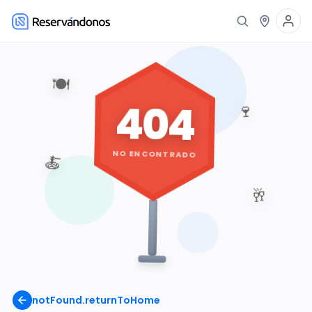
🍽️
404
🍷
NO ENCONTRADO
🍝
🥂
notFound.returnToHome