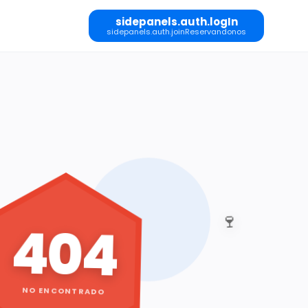
sidepanels.auth.logIn
sidepanels.auth.joinReservandonos
🍷
404
NO ENCONTRADO