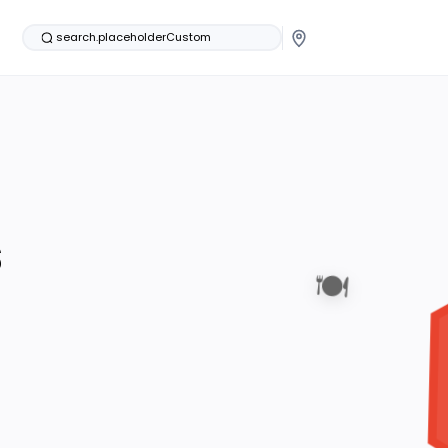
search.placeholderCustom
s
🍽️