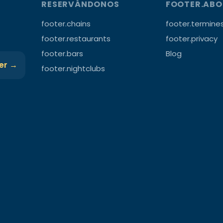
RESERVÁNDONOS
FOOTER.AB
footer.chains
footer.termine
footer.restaurants
footer.privacy
footer.bars
Blog
ter →
footer.nightclubs