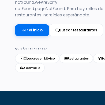
notFound.weAreSorry
notFound.pageNotFound. Pero hay miles de
restaurantes increíbles esperándote.
Ir al inicio
Buscar restaurantes
QUIZÁS TE INTERESA
🇲🇽
🍽️
🍹
Lugares en México
Restaurantes
Ba
🛵
A domicilio