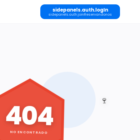
sidepanels.auth.logIn
sidepanels.auth.joinReservandonos
🍷
404
NO ENCONTRADO