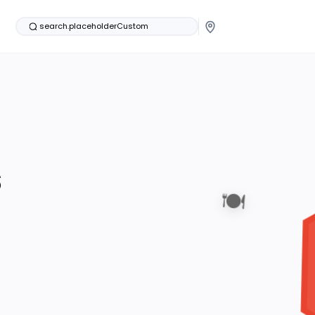
search.placeholderCustom
s
🍽️