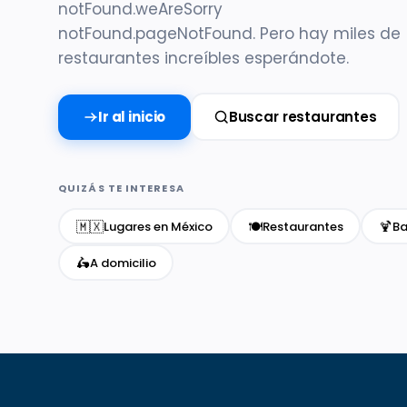
notFound.weAreSorry
notFound.pageNotFound. Pero hay miles de
restaurantes increíbles esperándote.
Ir al inicio
Buscar restaurantes
QUIZÁS TE INTERESA
🇲🇽
🍽️
🍹
Lugares en México
Restaurantes
Ba
🛵
A domicilio