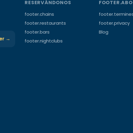
RESERVÁNDONOS
FOOTER.AB
footer.chains
footer.termine
footer.restaurants
footer.privacy
footer.bars
Blog
ter →
footer.nightclubs