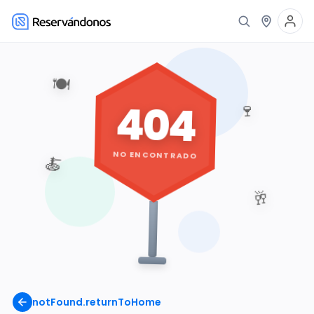
🍽️
404
🍷
NO ENCONTRADO
🍝
🥂
notFound.returnToHome