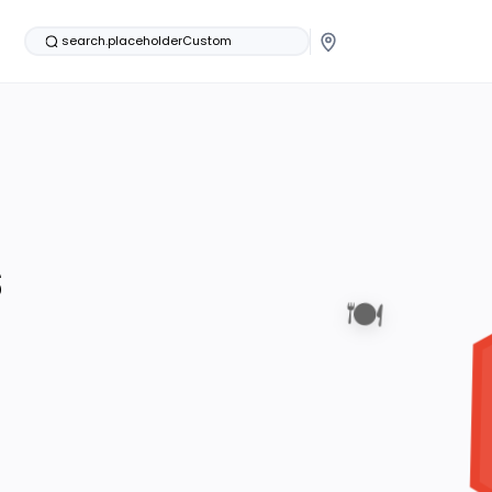
search.placeholderCustom
s
🍽️