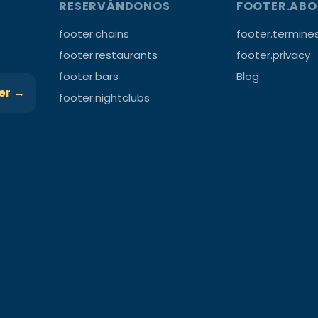
RESERVÁNDONOS
FOOTER.AB
footer.chains
footer.termine
footer.restaurants
footer.privacy
footer.bars
Blog
ter →
footer.nightclubs