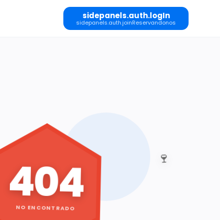
sidepanels.auth.logIn
sidepanels.auth.joinReservandonos
🍷
404
NO ENCONTRADO