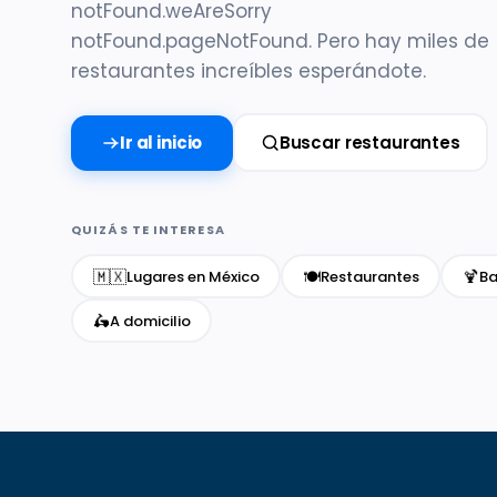
notFound.weAreSorry
notFound.pageNotFound. Pero hay miles de
restaurantes increíbles esperándote.
Ir al inicio
Buscar restaurantes
QUIZÁS TE INTERESA
🇲🇽
🍽️
🍹
Lugares en México
Restaurantes
Ba
🛵
A domicilio