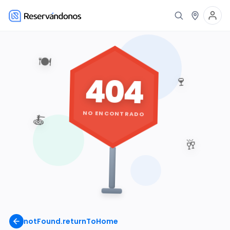
🍽️
404
🍷
NO ENCONTRADO
🍝
🥂
notFound.returnToHome