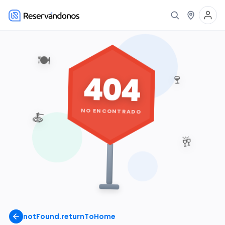
🍽️
404
🍷
NO ENCONTRADO
🍝
🥂
notFound.returnToHome