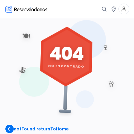
🍽️
404
🍷
NO ENCONTRADO
🍝
🥂
notFound.returnToHome