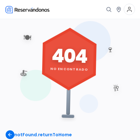
🍽️
404
🍷
NO ENCONTRADO
🍝
🥂
notFound.returnToHome