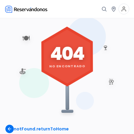
🍽️
404
🍷
NO ENCONTRADO
🍝
🥂
notFound.returnToHome