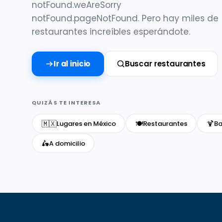
notFound.weAreSorry
notFound.pageNotFound. Pero hay miles de
restaurantes increíbles esperándote.
Ir al inicio
Buscar restaurantes
QUIZÁS TE INTERESA
🇲🇽
🍽️
🍹
Lugares en México
Restaurantes
Ba
🛵
A domicilio