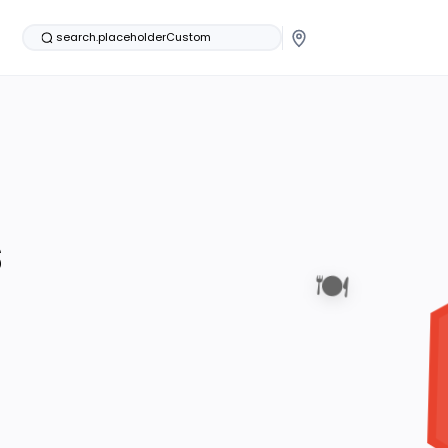
search.placeholderCustom
s
🍽️