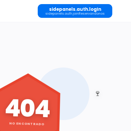
sidepanels.auth.logIn
sidepanels.auth.joinReservandonos
🍷
404
NO ENCONTRADO