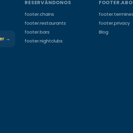
RESERVÁNDONOS
FOOTER.AB
footer.chains
footer.termine
footer.restaurants
footer.privacy
footer.bars
Blog
ter →
footer.nightclubs