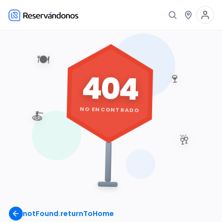
🍽️
404
🍷
NO ENCONTRADO
🍝
🥂
notFound.returnToHome