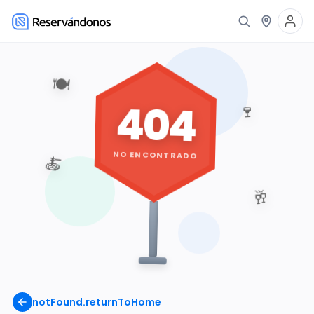
🍽️
404
🍷
NO ENCONTRADO
🍝
🥂
notFound.returnToHome