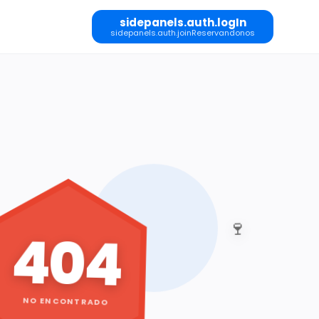
sidepanels.auth.logIn
sidepanels.auth.joinReservandonos
🍷
404
NO ENCONTRADO