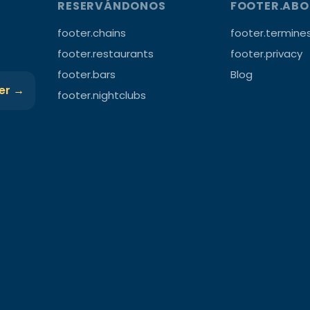
RESERVÁNDONOS
FOOTER.AB
footer.chains
footer.termine
footer.restaurants
footer.privacy
footer.bars
Blog
ter →
footer.nightclubs