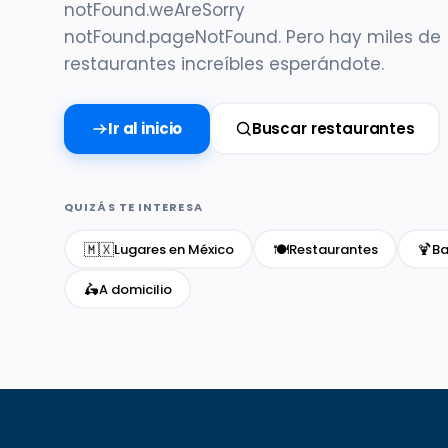
notFound.weAreSorry
notFound.pageNotFound. Pero hay miles de
restaurantes increíbles esperándote.
Ir al inicio
Buscar restaurantes
QUIZÁS TE INTERESA
🇲🇽
🍽️
🍹
Lugares en México
Restaurantes
Ba
🛵
A domicilio