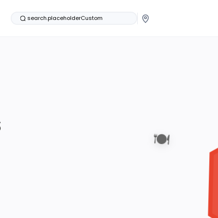
search.placeholderCustom
s
🍽️