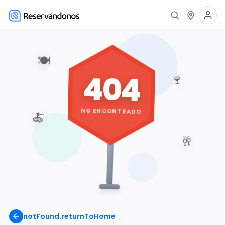
🍽️
404
🍷
NO ENCONTRADO
🍝
🥂
notFound.returnToHome