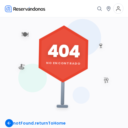
🍽️
404
🍷
NO ENCONTRADO
🍝
🥂
notFound.returnToHome