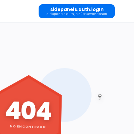
sidepanels.auth.logIn
sidepanels.auth.joinReservandonos
🍷
404
NO ENCONTRADO