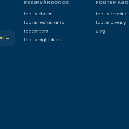
RESERVÁNDONOS
FOOTER.AB
footer.chains
footer.termine
footer.restaurants
footer.privacy
footer.bars
Blog
ter →
footer.nightclubs