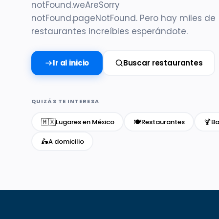
notFound.weAreSorry
notFound.pageNotFound. Pero hay miles de
restaurantes increíbles esperándote.
Ir al inicio
Buscar restaurantes
QUIZÁS TE INTERESA
🇲🇽
🍽️
🍹
Lugares en México
Restaurantes
Ba
🛵
A domicilio