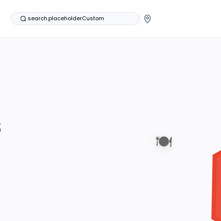
search.placeholderCustom
s
🍽️