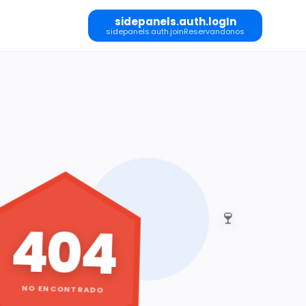
sidepanels.auth.logIn
sidepanels.auth.joinReservandonos
🍷
404
NO ENCONTRADO