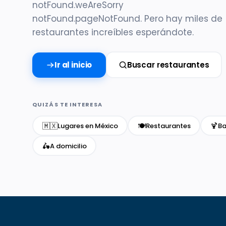
notFound.weAreSorry
notFound.pageNotFound. Pero hay miles de
restaurantes increíbles esperándote.
Ir al inicio
Buscar restaurantes
QUIZÁS TE INTERESA
🇲🇽
🍽️
🍹
Lugares en México
Restaurantes
Ba
🛵
A domicilio