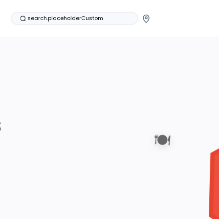
search.placeholderCustom
s
🍽️