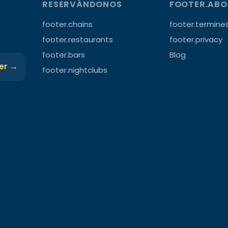
RESERVÁNDONOS
FOOTER.AB
footer.chains
footer.termine
footer.restaurants
footer.privacy
footer.bars
Blog
ter →
footer.nightclubs