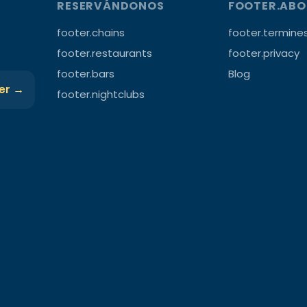
RESERVÁNDONOS
FOOTER.AB
footer.chains
footer.termine
footer.restaurants
footer.privacy
footer.bars
Blog
ter →
footer.nightclubs