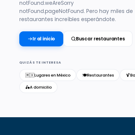
notFound.weAreSorry
notFound.pageNotFound. Pero hay miles de
restaurantes increíbles esperándote.
Ir al inicio
Buscar restaurantes
QUIZÁS TE INTERESA
🇲🇽
🍽️
🍹
Lugares en México
Restaurantes
Ba
🛵
A domicilio