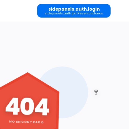
sidepanels.auth.logIn
sidepanels.auth.joinReservandonos
🍷
404
NO ENCONTRADO