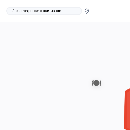
search.placeholderCustom
s
🍽️