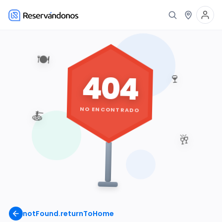
🍽️
404
🍷
NO ENCONTRADO
🍝
🥂
notFound.returnToHome