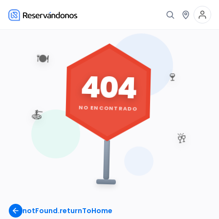
🍽️
404
🍷
NO ENCONTRADO
🍝
🥂
notFound.returnToHome