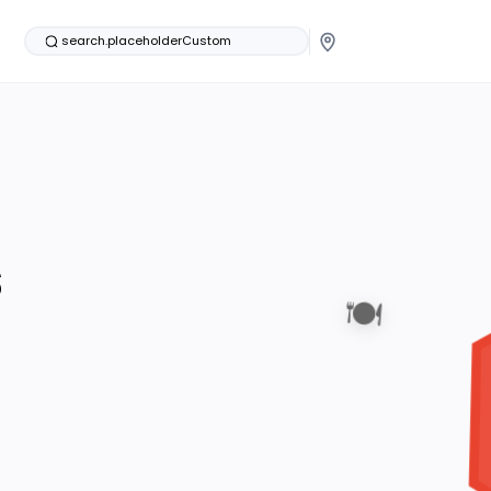
search.placeholderCustom
s
🍽️