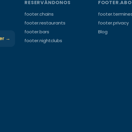
RESERVÁNDONOS
FOOTER.AB
footer.chains
footer.termine
footer.restaurants
footer.privacy
footer.bars
Blog
ter →
footer.nightclubs