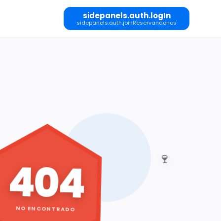
sidepanels.auth.logIn
sidepanels.auth.joinReservandonos
🍷
404
NO ENCONTRADO