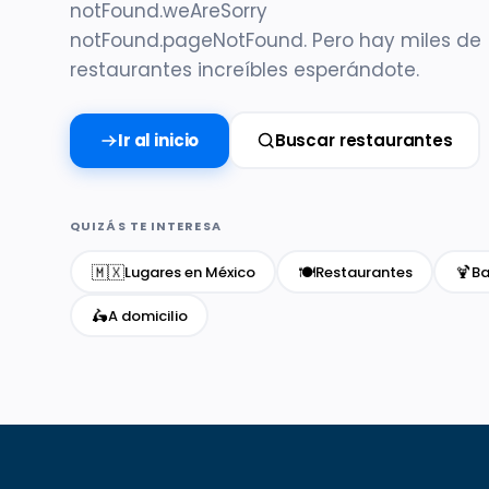
notFound.weAreSorry
notFound.pageNotFound. Pero hay miles de
restaurantes increíbles esperándote.
Ir al inicio
Buscar restaurantes
QUIZÁS TE INTERESA
🇲🇽
🍽️
🍹
Lugares en México
Restaurantes
Ba
🛵
A domicilio