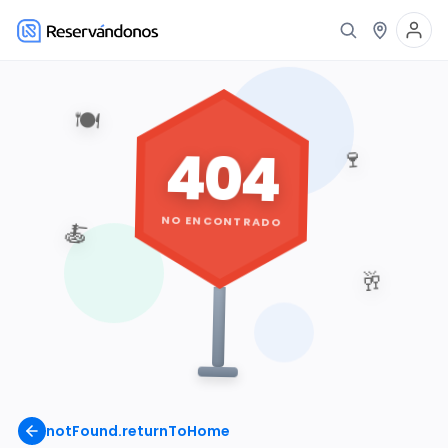
🍽️
404
🍷
NO ENCONTRADO
🍝
🥂
notFound.returnToHome