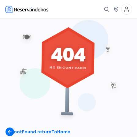
🍽️
404
🍷
NO ENCONTRADO
🍝
🥂
notFound.returnToHome