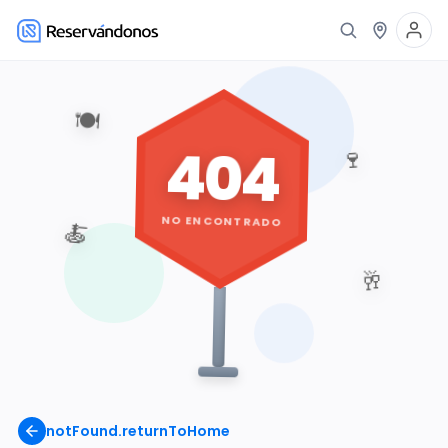
🍽️
404
🍷
NO ENCONTRADO
🍝
🥂
notFound.returnToHome