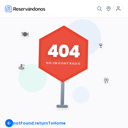
🍽️
404
🍷
NO ENCONTRADO
🍝
🥂
notFound.returnToHome