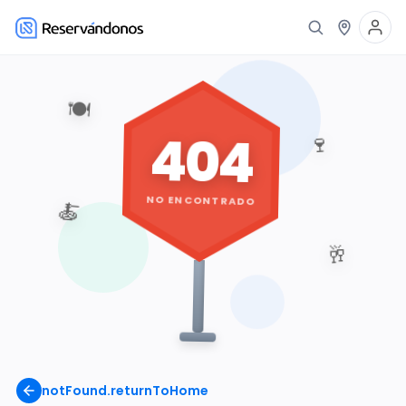
🍽️
404
🍷
NO ENCONTRADO
🍝
🥂
notFound.returnToHome