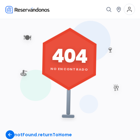
🍽️
404
🍷
NO ENCONTRADO
🍝
🥂
notFound.returnToHome