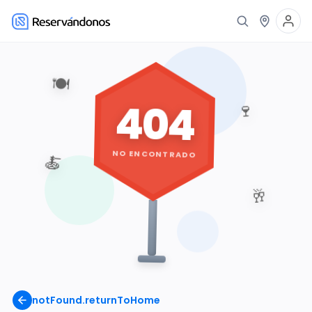
🍽️
404
🍷
NO ENCONTRADO
🍝
🥂
notFound.returnToHome