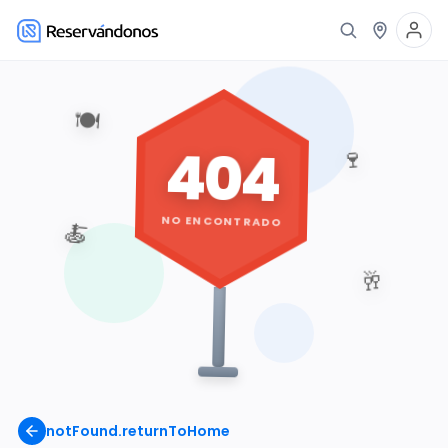
🍽️
404
🍷
NO ENCONTRADO
🍝
🥂
notFound.returnToHome