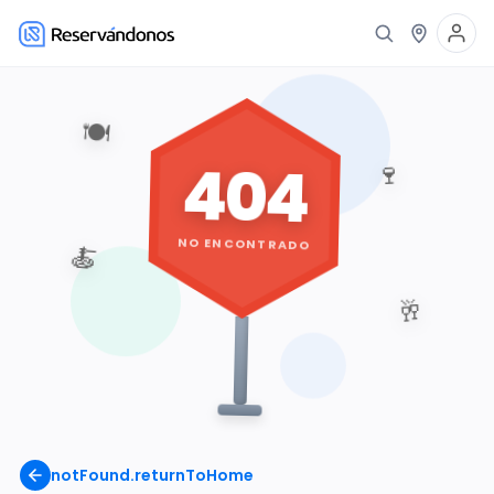
🍽️
404
🍷
NO ENCONTRADO
🍝
🥂
notFound.returnToHome