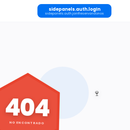
sidepanels.auth.logIn
sidepanels.auth.joinReservandonos
🍷
404
NO ENCONTRADO