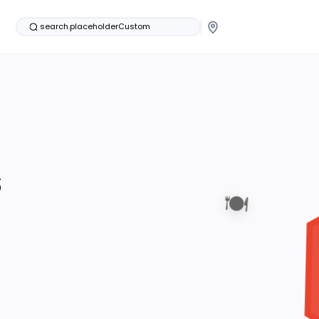
search.placeholderCustom
s
🍽️