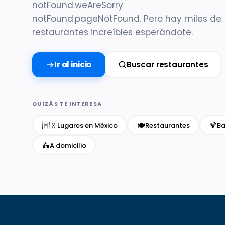
notFound.weAreSorry
notFound.pageNotFound. Pero hay miles de
restaurantes increíbles esperándote.
Ir al inicio
Buscar restaurantes
QUIZÁS TE INTERESA
🇲🇽
🍽️
🍹
Lugares en México
Restaurantes
Ba
🛵
A domicilio