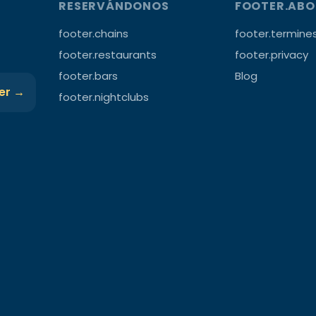
RESERVÁNDONOS
FOOTER.AB
footer.chains
footer.termine
footer.restaurants
footer.privacy
footer.bars
Blog
ter →
footer.nightclubs