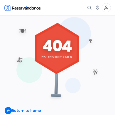
🍽️
404
🍷
NO ENCONTRADO
🍝
🥂
Return to home