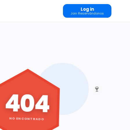
Log in
Join Reservándonos
🍷
404
NO ENCONTRADO