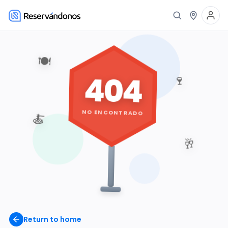
🍽️
404
🍷
NO ENCONTRADO
🍝
🥂
Return to home