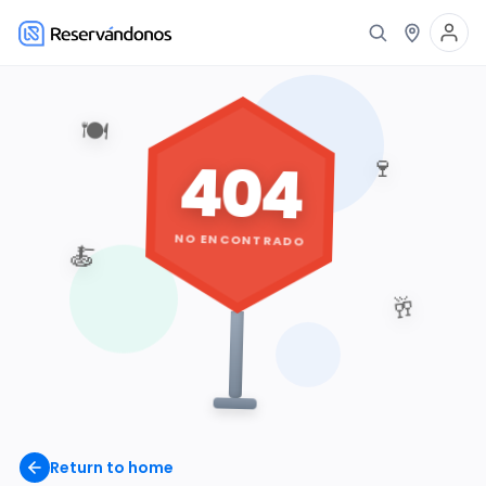
🍽️
404
🍷
NO ENCONTRADO
🍝
🥂
Return to home