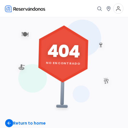
🍽️
404
🍷
NO ENCONTRADO
🍝
🥂
Return to home