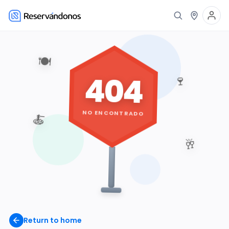
🍽️
404
🍷
NO ENCONTRADO
🍝
🥂
Return to home