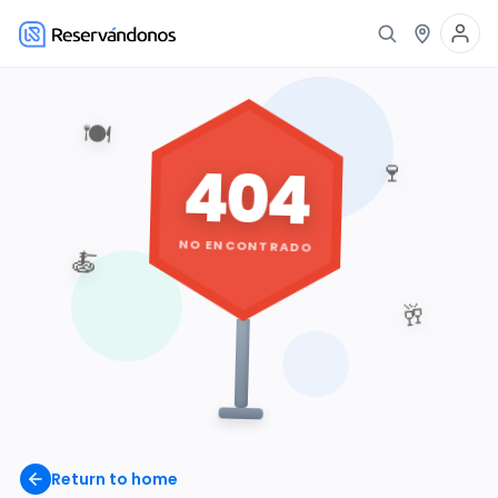
🍽️
404
🍷
NO ENCONTRADO
🍝
🥂
Return to home