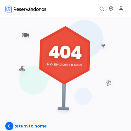
🍽️
404
🍷
NO ENCONTRADO
🍝
🥂
Return to home