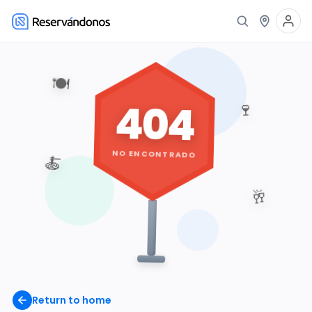
🍽️
404
🍷
NO ENCONTRADO
🍝
🥂
Return to home