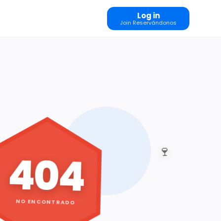
Log in
Join Reservándonos
🍷
404
NO ENCONTRADO