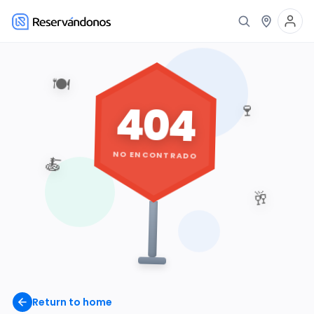
🍽️
404
🍷
NO ENCONTRADO
🍝
🥂
Return to home