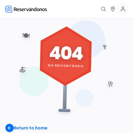
🍽️
404
🍷
NO ENCONTRADO
🍝
🥂
Return to home