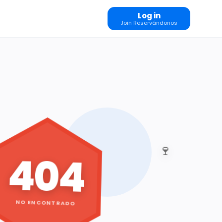
Log in
Join Reservándonos
🍷
404
NO ENCONTRADO