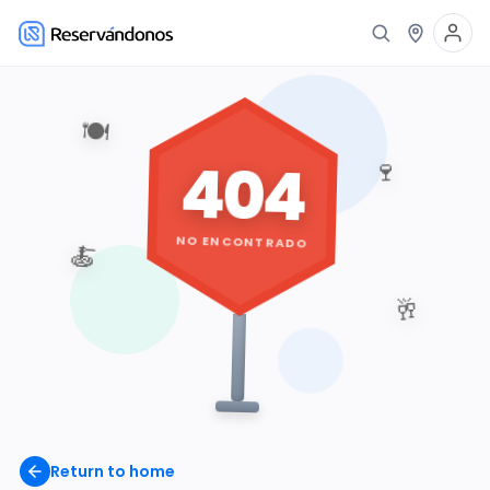
🍽️
404
🍷
NO ENCONTRADO
🍝
🥂
Return to home