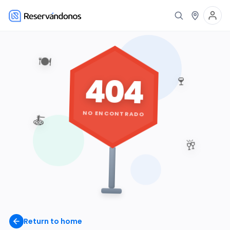
🍽️
404
🍷
NO ENCONTRADO
🍝
🥂
Return to home