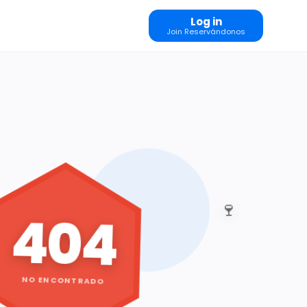
Log in
Join Reservándonos
🍷
404
NO ENCONTRADO