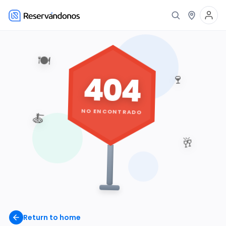
🍽️
404
🍷
NO ENCONTRADO
🍝
🥂
Return to home